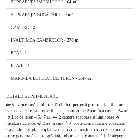
SUPRAFAȚA IMOBILULUI
-
64 m²
SUPRAFAȚA BUCĂTĂRII
-
9 m²
CAMERE
-
2
ÎNĂLȚIMEA CAMERELOR
-
270 m
ETAJ
-
1
ETAJE
-
1
MĂRIMEA LOTULUI DE TEREN
-
5.47 ari
DETALII SUPLIMENTARE
🏡 Se vinde casă confortabilă din lut, perfectă pentru o familie sau
pentru cei care își doresc liniște și confort! ✨ Suprafața casei – 64 m²
🌿 Lot de teren – 5,47 ari 🛏️ 2 camere spațioase și luminoase 🔥
Încălzire cu sobă 🛁 Baie în casă 💧⚡ Toate comunicațiile conectate
Casa este îngrijită, amplasată într-o zonă liniștită, cu acces comod și
curte generoasă pentru grădină, foișor sau alte amenajări. O alegere