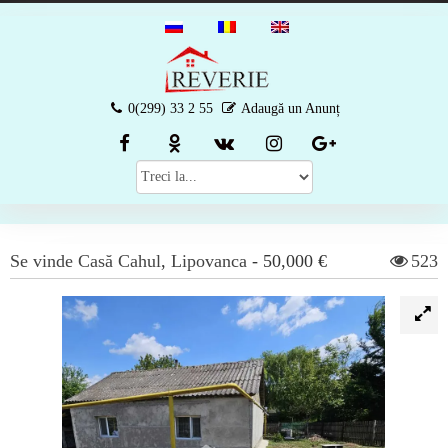
0(299) 33 2 55
Adaugă un Anunț
Se vinde
Casă
Cahul
,
Lipovanca
-
50,000 €
523