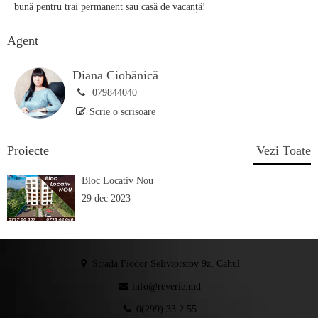
bună pentru trai permanent sau casă de vacanță!
Agent
Diana Ciobănică
079844040
Scrie o scrisoare
Proiecte
Vezi Toate
Bloc Locativ Nou
29 dec 2023
Strada Fiodor Seliviorstov 9z, Cahul
info@reverie.md
0(299) 33 2 55