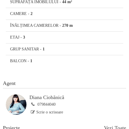
SUPRAFAȚA IMOBILULUI
-
44 m²
CAMERE
-
2
ÎNĂLȚIMEA CAMERELOR
-
270 m
ETAJ
-
3
GRUP SANITAR
-
1
BALCON
-
1
Agent
Diana Ciobănică
079844040
Scrie o scrisoare
Proiecte
Vezi Toate