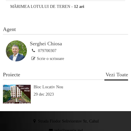
MĂRIMEA LOTULUI DE TEREN
-
12 ari
Agent
Serghei Chiosa
079700307
Scrie o scrisoare
Proiecte
Vezi Toate
Bloc Locativ Nou
29 dec 2023
Strada Fiodor Seliviorstov 9z, Cahul
info@reverie.md