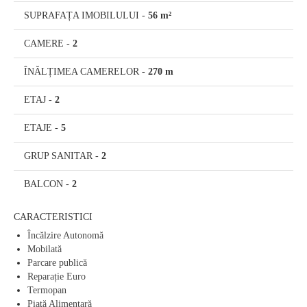
SUPRAFAȚA IMOBILULUI
-
56 m²
CAMERE
-
2
ÎNĂLȚIMEA CAMERELOR
-
270 m
ETAJ
-
2
ETAJE
-
5
GRUP SANITAR
-
2
BALCON
-
2
CARACTERISTICI
Încălzire Autonomă
Mobilată
Parcare publică
Reparație Euro
Termopan
Piaţă Alimentară