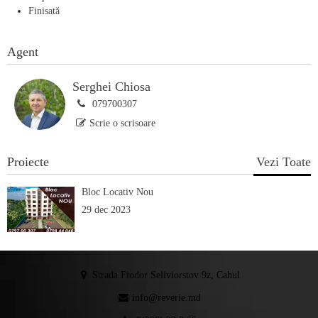
Finisată
Agent
Serghei Chiosa
079700307
Scrie o scrisoare
Proiecte
Vezi Toate
Bloc Locativ Nou
29 dec 2023
Strada Fiodor Seliviorstov 9z, Cahul
info@reverie.md