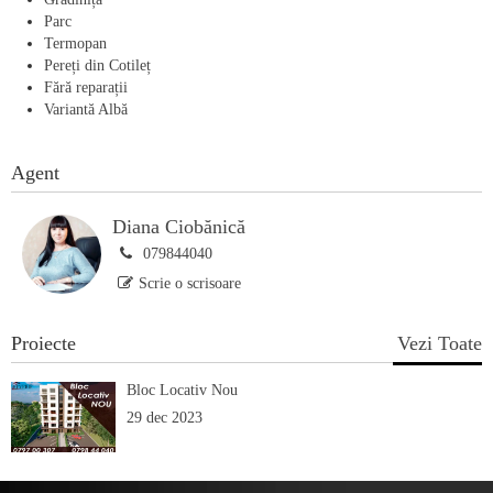
Parc
Termopan
Pereți din Cotileț
Fără reparații
Variantă Albă
Agent
Diana Ciobănică
079844040
Scrie o scrisoare
Proiecte
Vezi Toate
Bloc Locativ Nou
29 dec 2023