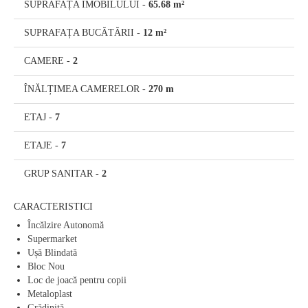
SUPRAFAȚA IMOBILULUI
-
65.68 m²
SUPRAFAȚA BUCĂTĂRII
-
12 m²
CAMERE
-
2
ÎNĂLȚIMEA CAMERELOR
-
270 m
ETAJ
-
7
ETAJE
-
7
GRUP SANITAR
-
2
CARACTERISTICI
Încălzire Autonomă
Supermarket
Ușă Blindată
Bloc Nou
Loc de joacă pentru copii
Metaloplast
Grădiniță