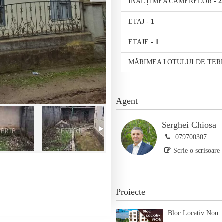
ÎNĂLȚIMEA CAMERELOR
-
2
ETAJ
-
1
ETAJE
-
1
MĂRIMEA LOTULUI DE TER
Agent
Serghei Chiosa
079700307
Scrie o scrisoare
Proiecte
Bloc Locativ Nou