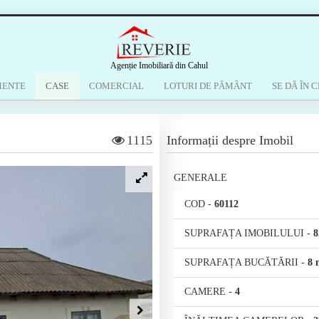
Agenție Imobiliară din Cahul
MENTE
CASE
COMERCIAL
LOTURI DE PĂMÂNT
SE DĂ ÎN C
1115
Informații despre Imobil
GENERALE
COD
-
60112
SUPRAFAȚA IMOBILULUI
-
8
SUPRAFAȚA BUCĂTĂRII
-
8 
CAMERE
-
4