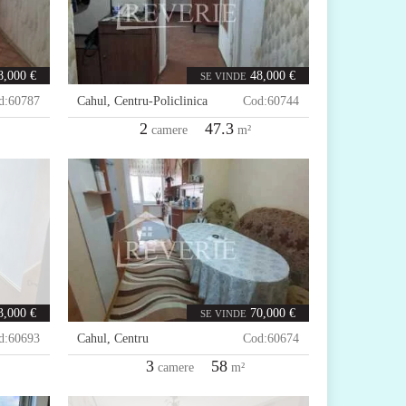
8,000 €
48,000 €
SE VINDE
d:
60787
Cahul
,
Centru-Policlinica
Cod:
60744
2
47.3
camere
m²
3,000 €
70,000 €
SE VINDE
d:
60693
Cahul
,
Centru
Cod:
60674
3
58
camere
m²