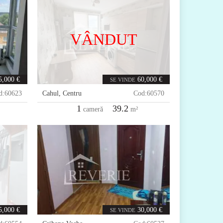
VÂNDUT
5,000 €
60,000 €
SE VINDE
d:
60623
Cahul
,
Centru
Cod:
60570
1
39.2
cameră
m²
5,000 €
30,000 €
SE VINDE