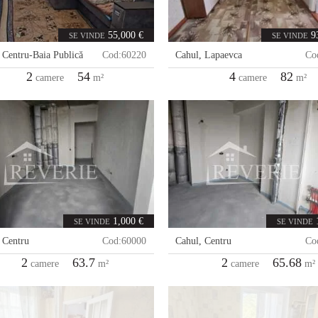
55,000 €
9
SE VINDE
SE VINDE
,
Centru-Baia Publică
Cod:
60220
Cahul
,
Lapaevca
Co
2
54
4
82
camere
m²
camere
m²
1,000 €
SE VINDE
SE VINDE
,
Centru
Cod:
60000
Cahul
,
Centru
Co
2
63.7
2
65.68
camere
m²
camere
m²