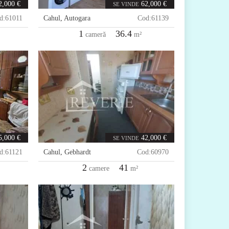
2,000 €
62,000 €
SE VINDE
d:
61011
Cahul
,
Autogara
Cod:
61139
1
36.4
cameră
m²
5,000 €
42,000 €
SE VINDE
d:
61121
Cahul
,
Gebhardt
Cod:
60970
2
41
camere
m²