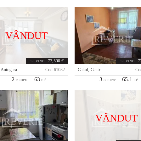
VÂNDUT
72,500 €
7
SE VINDE
SE VINDE
,
Autogara
Cod:
61082
Cahul
,
Centru
Co
2
63
3
65.1
camere
m²
camere
m²
VÂNDUT