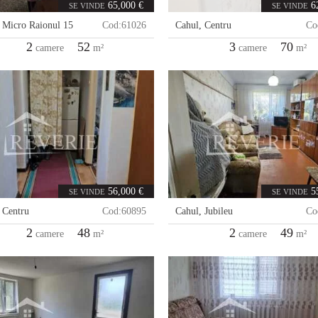
65,000 €
6
SE VINDE
SE VINDE
,
Micro Raionul 15
Cod:
61026
Cahul
,
Centru
Co
2
52
3
70
camere
m²
camere
m²
56,000 €
5
SE VINDE
SE VINDE
,
Centru
Cod:
60895
Cahul
,
Jubileu
Co
2
48
2
49
camere
m²
camere
m²