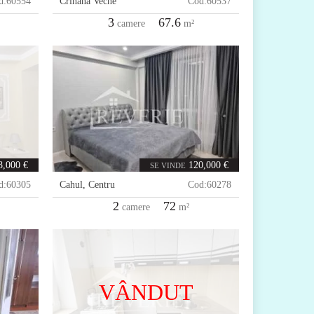
d:
60554
Crihana Veche
Cod:
60537
3
67.6
camere
m²
8,000 €
120,000 €
SE VINDE
d:
60305
Cahul
,
Centru
Cod:
60278
2
72
camere
m²
VÂNDUT