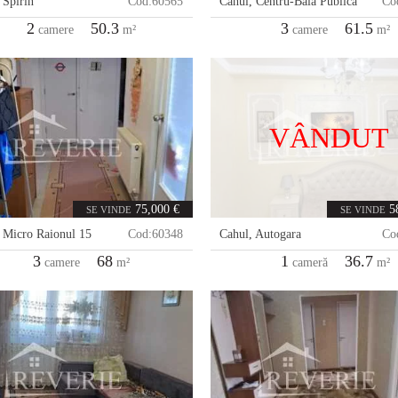
,
Spirin
Cod:
60565
Cahul
,
Centru-Baia Publică
Co
2
50.3
3
61.5
camere
m²
camere
m²
VÂNDUT
75,000 €
5
SE VINDE
SE VINDE
,
Micro Raionul 15
Cod:
60348
Cahul
,
Autogara
Co
3
68
1
36.7
camere
m²
cameră
m²