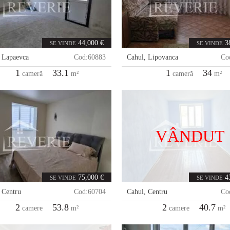
44,000 €
3
SE VINDE
SE VINDE
,
Lapaevca
Cod:
60883
Cahul
,
Lipovanca
Co
1
33.1
1
34
cameră
m²
cameră
m²
VÂNDUT
75,000 €
4
SE VINDE
SE VINDE
,
Centru
Cod:
60704
Cahul
,
Centru
Co
2
53.8
2
40.7
camere
m²
camere
m²