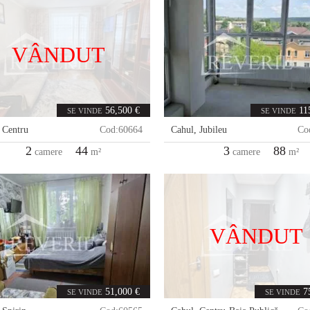
VÂNDUT
56,500 €
11
SE VINDE
SE VINDE
,
Centru
Cod:
60664
Cahul
,
Jubileu
Co
2
44
3
88
camere
m²
camere
m²
VÂNDUT
51,000 €
7
SE VINDE
SE VINDE