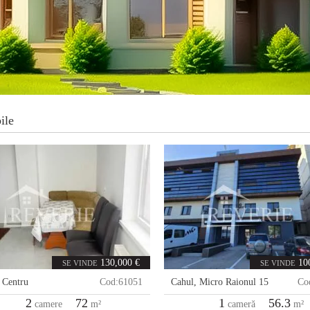
ile
130,000 €
10
SE VINDE
SE VINDE
,
Centru
Cod:
61051
Cahul
,
Micro Raionul 15
Co
2
72
1
56.3
camere
m²
cameră
m²