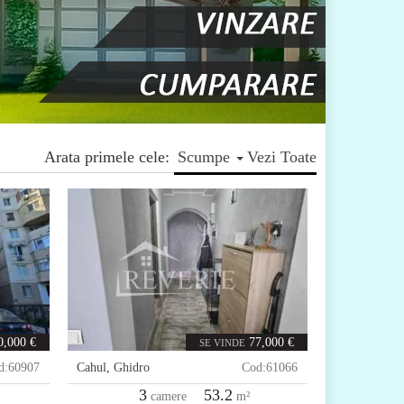
Arata primele cele:
Scumpe
Vezi Toate
0,000 €
77,000 €
SE VINDE
d:
60907
Cahul
,
Ghidro
Cod:
61066
3
53.2
camere
m²