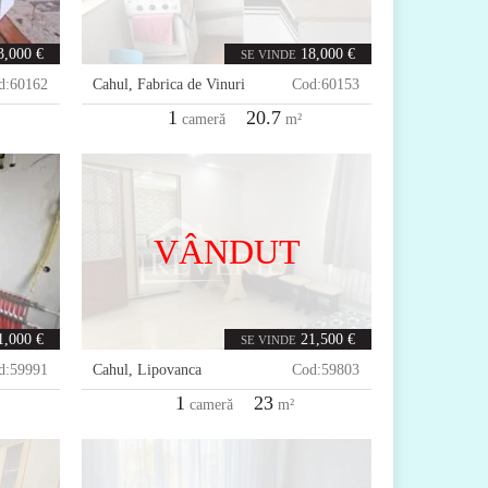
3,000 €
18,000 €
SE VINDE
d:
60162
Cahul
,
Fabrica de Vinuri
Cod:
60153
1
20.7
cameră
m²
VÂNDUT
1,000 €
21,500 €
SE VINDE
d:
59991
Cahul
,
Lipovanca
Cod:
59803
1
23
cameră
m²