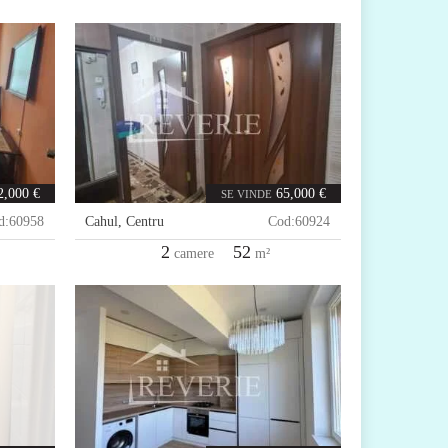
2,000 €
65,000 €
SE VINDE
d:
60958
Cahul
,
Centru
Cod:
60924
2
52
camere
m²