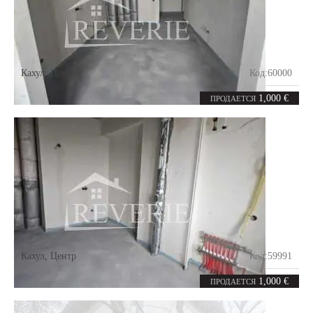
Кахул
,
Центр
Код:
60000
2
63.7
комнаты
m²
1,000 €
ПРОДАЕТСЯ
Кахул
,
Центр
Код:
59991
2
65.68
комнаты
m²
1,000 €
ПРОДАЕТСЯ