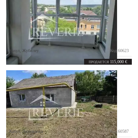
Кахул
,
Жубилеу
Код:
60623
3
88
комнаты
m²
115,000 €
ПРОДАЕТСЯ
Кахул
,
Липованка
Код:
60587