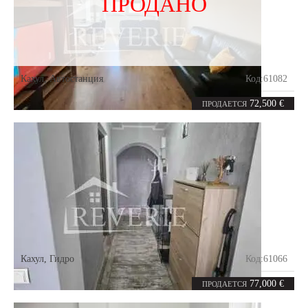
ПРОДАНО
Кахул
,
Автостанция
Код:
61082
2
63
комнаты
m²
72,500 €
ПРОДАЕТСЯ
Кахул
,
Гидро
Код:
61066
3
53.2
комнаты
m²
77,000 €
ПРОДАЕТСЯ