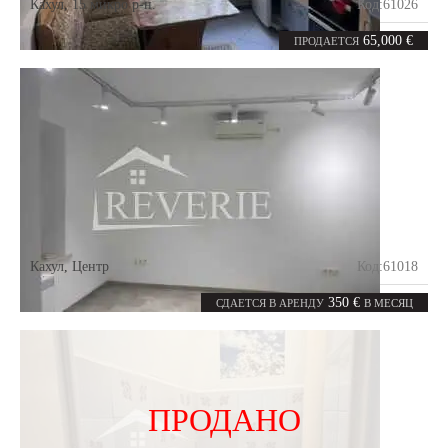
Кахул
,
15 микро р-н.
Код:
61026
2
52
комнаты
m²
65,000 €
ПРОДАЕТСЯ
Кахул
,
Центр
Код:
61018
1
30
комната
m²
350 €
СДАЕТСЯ В АРЕНДУ
В МЕСЯЦ
ПРОДАНО