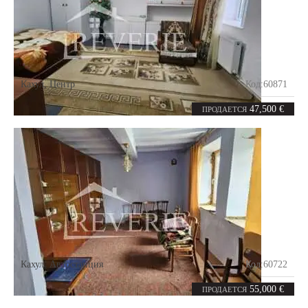
Кахул
,
Центр
Код:
60871
2
40.7
комнаты
m²
47,500 €
ПРОДАЕТСЯ
Кахул
,
Автостанция
Код:
60722
3
106
комнаты
m²
55,000 €
ПРОДАЕТСЯ