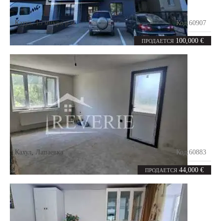
Кахул
,
15 микро р-н.
Код:
60907
1
56.3
комната
m²
100,000 €
ПРОДАЕТСЯ
Кахул
,
Лапаевка
Код:
60883
1
33.1
комната
m²
44,000 €
ПРОДАЕТСЯ