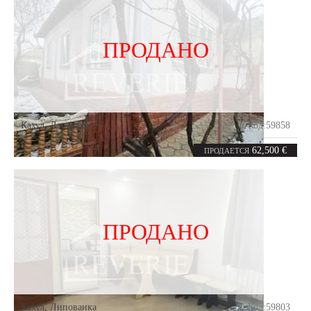
ПРОДАНО
Кахул
,
Лапаевка
Код:
59858
4
80
комнаты
m²
62,500 €
ПРОДАЕТСЯ
ПРОДАНО
Кахул
,
Липованка
Код:
59803