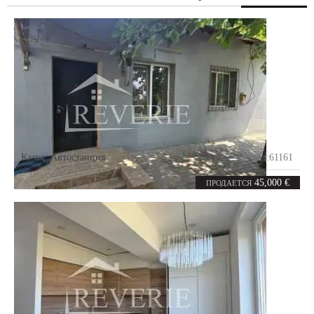
Кахул
,
Автостанция
Код:
61161
2
39.2
комнаты
m²
45,000 €
ПРОДАЕТСЯ