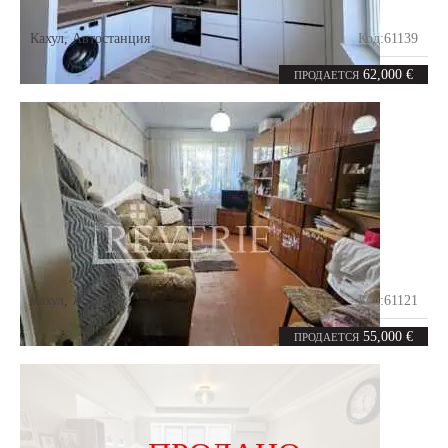
Кахул
,
Автостанция
Код:
61139
1
36.4
комната
m²
62,000 €
ПРОДАЕТСЯ
Кахул
,
Жубилеу
Код:
61121
2
49
комнаты
m²
55,000 €
ПРОДАЕТСЯ