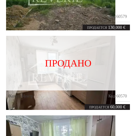
Кахул
,
Жубилеу
Код:
60579
9.3
соток
130,000 €
ПРОДАЕТСЯ
ПРОДАНО
Кахул
,
Центр
Код:
60570
1
39.2
комната
m²
60,000 €
ПРОДАЕТСЯ