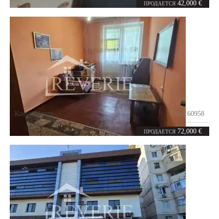
2
41
комнаты
m²
42,000 €
ПРОДАЕТСЯ
Кахул
,
Центр
Код:
60958
3
65.1
комнаты
m²
72,000 €
ПРОДАЕТСЯ