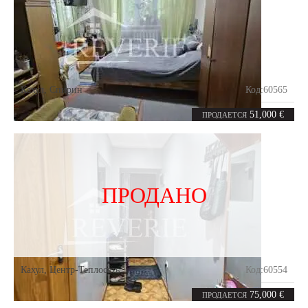
Кахул
,
Спирин
Код:
60565
2
50.3
комнаты
m²
51,000 €
ПРОДАЕТСЯ
ПРОДАНО
Кахул
,
Центр-Теплосеть
Код:
60554
3
61.5
комнаты
m²
75,000 €
ПРОДАЕТСЯ