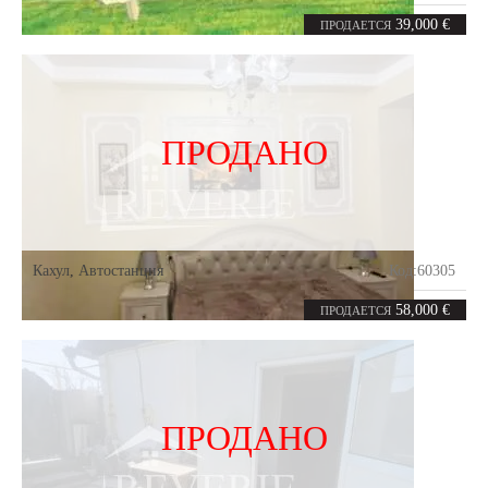
20
соток
39,000 €
ПРОДАЕТСЯ
ПРОДАНО
Кахул
,
Автостанция
Код:
60305
1
36.7
комната
m²
58,000 €
ПРОДАЕТСЯ
ПРОДАНО