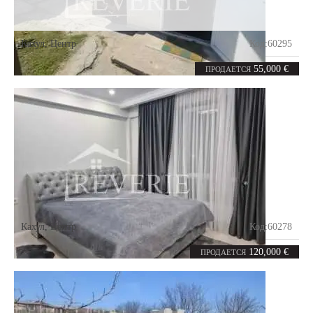
Кахул
,
Центр
Код:
60295
3
62
комнаты
m²
55,000 €
ПРОДАЕТСЯ
Кахул
,
Центр
Код:
60278
2
72
комнаты
m²
120,000 €
ПРОДАЕТСЯ