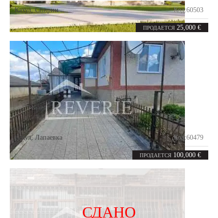
Кахул
,
Спирин
Код:
60503
5.86
соток
25,000 €
ПРОДАЕТСЯ
Кахул
,
Лапаевка
Код:
60479
4
87.8
комнаты
m²
100,000 €
ПРОДАЕТСЯ
СДАНО