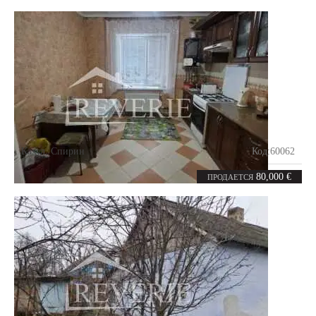
Кахул
,
Спирин
Код:
60062
4
120
комнаты
m²
80,000 €
ПРОДАЕТСЯ