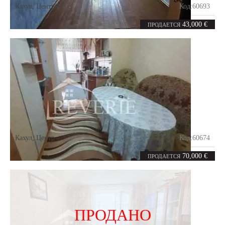
Кахул
,
Центр
Код:
60693
2
40.7
комнаты
m²
43,000 €
ПРОДАЕТСЯ
Кахул
,
Центр
Код:
60674
3
58
комнаты
m²
70,000 €
ПРОДАЕТСЯ
ПРОДАНО