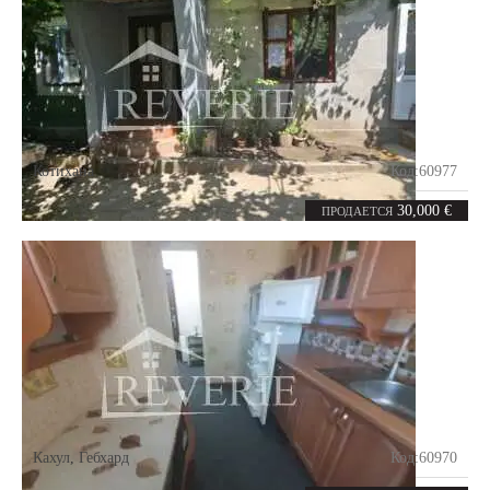
Котихана
Код:
60977
5
104
комнат
m²
30,000 €
ПРОДАЕТСЯ
Кахул
,
Гебхард
Код:
60970