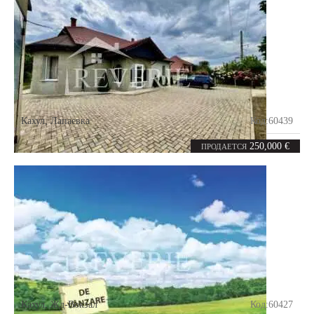
Кахул
,
Лапаевка
Код:
60439
3
140
комнаты
m²
250,000 €
ПРОДАЕТСЯ
Кахул
,
Жд-Вокзал
Код:
60427