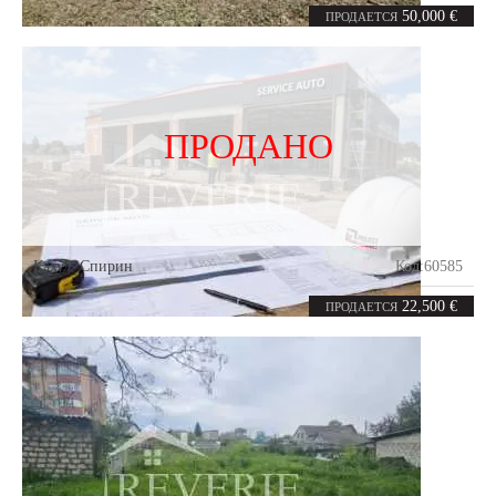
2
64
комнаты
m²
50,000 €
ПРОДАЕТСЯ
ПРОДАНО
Кахул
,
Спирин
Код:
60585
1.94
сотка
22,500 €
ПРОДАЕТСЯ