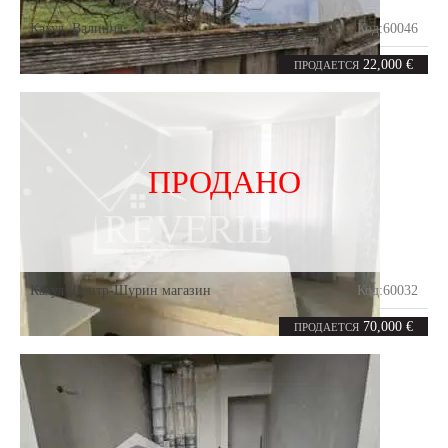
Кахул
,
Валинча
Код:
60046
1
37
комната
m²
22,000 €
ПРОДАЕТСЯ
ПРОДАНО
Кахул
,
Центр-Шурин магазин
Код:
60032
0
102
комнат
m²
70,000 €
ПРОДАЕТСЯ