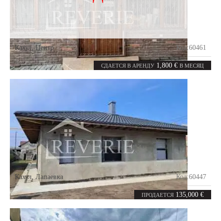
Кахул
,
Центр
Код:
60461
0
280
комнат
m²
1,800 €
СДАЕТСЯ В АРЕНДУ
В МЕСЯЦ
Кахул
,
Лапаевка
Код:
60447
3
105
комнаты
m²
135,000 €
ПРОДАЕТСЯ