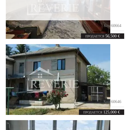
Кахул
,
Центр
Код:
60664
2
44
комнаты
m²
56,500 €
ПРОДАЕТСЯ
Кахул
,
Спирин
Код:
60646
4
105
комнаты
m²
125,000 €
ПРОДАЕТСЯ