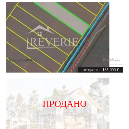
Джурджулешты
Код:
60535
55
соток
185,000 €
ПРОДАЕТСЯ
ПРОДАНО