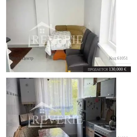
Кахул
,
Центр
Код:
61051
2
72
комнаты
m²
130,000 €
ПРОДАЕТСЯ