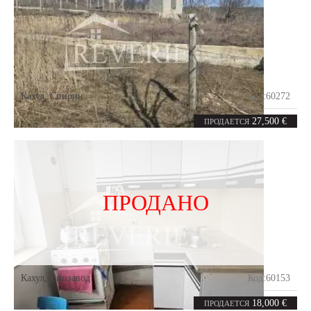
Кахул
,
Спирин
Код:
60272
5.38
соток
27,500 €
ПРОДАЕТСЯ
ПРОДАНО
Кахул
,
Винзавод
Код:
60153
1
20.7
комната
m²
18,000 €
ПРОДАЕТСЯ