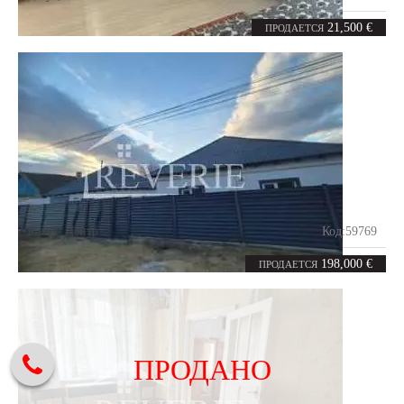
1
23
комната
m²
21,500 €
ПРОДАЕТСЯ
Кахул
,
Центр
Код:
59769
3
75
комнаты
m²
198,000 €
ПРОДАЕТСЯ
ПРОДАНО