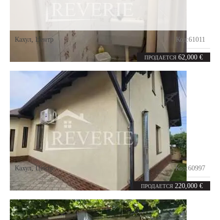
Кахул
,
Центр
Код:
61011
3
70
комнаты
m²
62,000 €
ПРОДАЕТСЯ
Кахул
,
Центр
Код:
60997
3
120
комнаты
m²
220,000 €
ПРОДАЕТСЯ